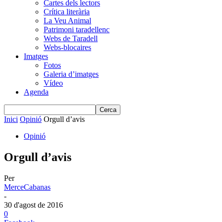
Cartes dels lectors
Crítica literària
La Veu Animal
Patrimoni taradellenc
Webs de Taradell
Webs-blocaires
Imatges
Fotos
Galeria d’imatges
Vídeo
Agenda
Inici
Opinió
Orgull d’avis
Opinió
Orgull d’avis
Per
MerceCabanas
-
30 d'agost de 2016
0