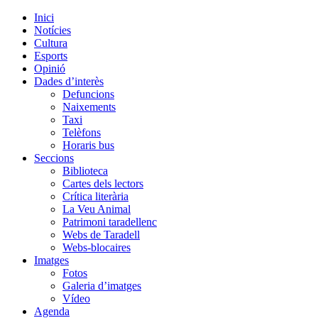
Inici
Notícies
Cultura
Esports
Opinió
Dades d’interès
Defuncions
Naixements
Taxi
Telèfons
Horaris bus
Seccions
Biblioteca
Cartes dels lectors
Crítica literària
La Veu Animal
Patrimoni taradellenc
Webs de Taradell
Webs-blocaires
Imatges
Fotos
Galeria d’imatges
Vídeo
Agenda