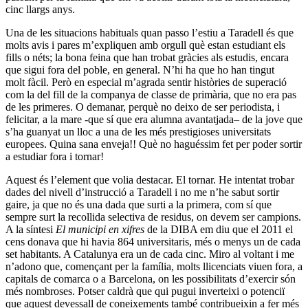
cinc llargs anys.
Una de les situacions habituals quan passo l’estiu a Taradell és que
molts avis i pares m’expliquen amb orgull què estan estudiant els
fills o néts; la bona feina que han trobat gràcies als estudis, encara
que sigui fora del poble, en general. N’hi ha que ho han tingut
molt fàcil. Però en especial m’agrada sentir històries de superació
com la del fill de la companya de classe de primària, que no era pas
de les primeres. O demanar, perquè no deixo de ser periodista, i
felicitar, a la mare -que sí que era alumna avantatjada– de la jove que
s’ha guanyat un lloc a una de les més prestigioses universitats
europees. Quina sana enveja!! Què no haguéssim fet per poder sortir
a estudiar fora i tornar!
Aquest és l’element que volia destacar. El tornar. He intentat trobar
dades del nivell d’instrucció a Taradell i no me n’he sabut sortir
gaire, ja que no és una dada que surti a la primera, com sí que
sempre surt la recollida selectiva de residus, on devem ser campions.
A la síntesi
El municipi en xifres
de la DIBA em diu que el 2011 el
cens donava que hi havia 864 universitaris, més o menys un de cada
set habitants. A Catalunya era un de cada cinc. Miro al voltant i me
n’adono que, començant per la família, molts llicenciats viuen fora, a
capitals de comarca o a Barcelona, on les possibilitats d’exercir són
més nombroses. Potser caldrà que qui pugui inverteixi o potenciï
que aquest devessall de coneixements també contribueixin a fer més