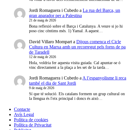
Jordi Romaguera i Cubedo
a
La rua del Barça, un
gran aparador per a Palestina
21 de maig de 2026
Bona reflexió sobre el Barça i Catalunya. A veure si jo hi
poso cinc cèntims més. 1) Yamal. A aquest…
David Villaro Mompart
a
Dijous comença el Cicle
Cultura en Marxa amb un recorregut pels forns de pa
de Taradell
12 de maig de 2026
Hola, voldria fer aquesta visita guiada. Cal apuntar-se ó
vinc directament a la plaça a les set de la tarda…
Jordi Romaguera i Cubedo
a
A l’espanyolisme li reca
també el dia de Sant Jordi
9 de maig de 2026
Sí que té solució. Els catalans formem un grup cultural on
la llengua és l'eix principal i doncs és això…
Contacte
Avís Legal
Política de cookies
Política de Privacitat