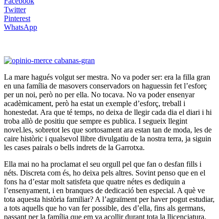
Facebook
Twitter
Pinterest
WhatsApp
La mare hagués volgut ser mestra. No va poder ser: era la filla gran
en una família de masovers conservadors on haguessin fet l’esforç
per un noi, però no per ella. No tocava. No va poder ensenyar
acadèmicament, però ha estat un exemple d’esforç, treball i
honestedat. Ara que té temps, no deixa de llegir cada dia el diari i hi
troba allò de positiu que sempre es publica. I segueix llegint
novel.les, sobretot les que sortosament ara estan tan de moda, les de
caire històric i qualsevol llibre divulgatiu de la nostra terra, ja siguin
les cases pairals o bells indrets de la Garrotxa.
Ella mai no ha proclamat el seu orgull pel que fan o desfan fills i
néts. Discreta com és, ho deixa pels altres. Sovint penso que en el
fons ha d’estar molt satisfeta que quatre nétes es dediquin a
l’ensenyament, i en branques de dedicació ben especial. A què ve
tota aquesta història familiar? A l’agraïment per haver pogut estudiar,
a tots aquells que ho van fer possible, des d’ella, fins als germans,
passant per la família que em va acollir durant tota la llicenciatura,