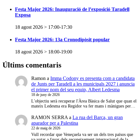
Festa Major 2026: Inauguració de l’exposició Taradell
Exposa
18 agost 2026 > 17:00
-
17:30
Festa Major 2026: 13a Cronodipòsit popular
18 agost 2026 > 18:00
-
19:00
Últims comentaris
Ramon
a
Imma Codony es presenta com a candidata
de Junts per Taradell a les municipals 2027 i anuncia
el primer nom del seu equip, Albert Ledesma
18 de juny de 2026
L'objectiu serà recuperar l'Àrea Bàsica de Salut que quan el
mateix Ledesma era Regidor va fer mans i mànigues per…
RAMON SERRA
a
La rua del Barça, un gran
aparador per a Palestina
22 de maig de 2026
Vull recordar que Veneçuela va ser un dels tres països que
va votar a favor dels reconeixement internacional de la…