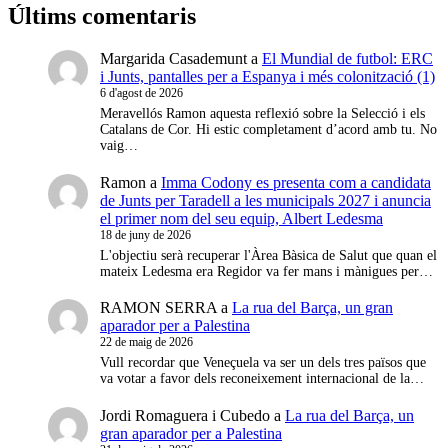
Últims comentaris
Margarida Casademunt
a
El Mundial de futbol: ERC
i Junts, pantalles per a Espanya i més colonització (1)
6 d'agost de 2026
Meravellós Ramon aquesta reflexió sobre la Selecció i els
Catalans de Cor. Hi estic completament d’acord amb tu. No
vaig…
Ramon
a
Imma Codony es presenta com a candidata
de Junts per Taradell a les municipals 2027 i anuncia
el primer nom del seu equip, Albert Ledesma
18 de juny de 2026
L'objectiu serà recuperar l'Àrea Bàsica de Salut que quan el
mateix Ledesma era Regidor va fer mans i mànigues per…
RAMON SERRA
a
La rua del Barça, un gran
aparador per a Palestina
22 de maig de 2026
Vull recordar que Veneçuela va ser un dels tres països que
va votar a favor dels reconeixement internacional de la…
Jordi Romaguera i Cubedo
a
La rua del Barça, un
gran aparador per a Palestina