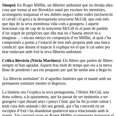
Sinopsi:
En Roger Mifflin, un llibreter ambulant que no desitja altra
cosa que tornar al seu Brooklyn natal per escriure les memòries,
aconsegueix traspassar el seu dubtós negoci sobre rodes (incloent-hi
el cavall i el gos) a la desesperada senyoreta McGill, que està més
que tipa de la seva monòtona vida com a grangera. I aquest
irracional cop de cap de la senyoreta McGill és el punt de partida
d’un seguit de peripècies que ella mai no s’hauria atrevit ni a
imaginar… i encara menys en companyia d’en Mifflin, al qual s’ha
compromès a portar a l’estació de tren més propera amb una única
condició: que durant el trajecte li expliqui tot el que li cal saber per
tirar endavant amb èxit la seva llibreria ambulant.
Crítica literària (Núria Martínez):
Els llibres que parlen de llibres
sempre m’han agradat. Aquest feia molt de temps que era a la meva
llista de pendents i ara em pregunto per què he tardat tant a llegir-lo.
‘La llibreria ambulant’
és d’aquelles històries que et manté amb un
permanent somriure mentre el llegeixes.
La història ens l’explica la seva protagonista, l’Helen McGiil, una
dona soltera, a la quarantena, que ha passat de ser institutriu a ser
grangera i que durant anys i panys l’únic que ha fet ja estat cuinar i
tenir cura dels animals i del seu germà, qui s’ha convertit en un
escriptor d’èxit i ha abandonat qualsevol tasca relacionada amb la
granja. Tot canviarà quan en Roger Mifflin aconsegueix traspassar el