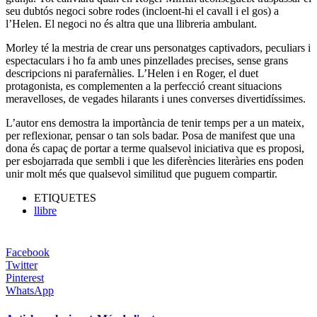
seu dubtós negoci sobre rodes (incloent-hi el cavall i el gos) a
l’Helen. El negoci no és altra que una llibreria ambulant.
Morley té la mestria de crear uns personatges captivadors, peculiars i
espectaculars i ho fa amb unes pinzellades precises, sense grans
descripcions ni parafernàlies. L’Helen i en Roger, el duet
protagonista, es complementen a la perfecció creant situacions
meravelloses, de vegades hilarants i unes converses divertidíssimes.
L’autor ens demostra la importància de tenir temps per a un mateix,
per reflexionar, pensar o tan sols badar. Posa de manifest que una
dona és capaç de portar a terme qualsevol iniciativa que es proposi,
per esbojarrada que sembli i que les diferències literàries ens poden
unir molt més que qualsevol similitud que puguem compartir.
ETIQUETES
llibre
Facebook
Twitter
Pinterest
WhatsApp