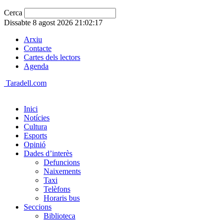
Cerca
Dissabte 8 agost 2026 21:02:17
Arxiu
Contacte
Cartes dels lectors
Agenda
Taradell.com
Inici
Notícies
Cultura
Esports
Opinió
Dades d’interès
Defuncions
Naixements
Taxi
Telèfons
Horaris bus
Seccions
Biblioteca