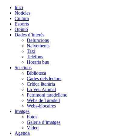
Inici
Notícies
Cultura
Esports
Opinió
Dades d’interès
Defuncions
Naixements
Taxi
Telèfons
Horaris bus
Seccions
Biblioteca
Cartes dels lectors
Crítica literària
La Veu Animal
Patrimoni taradellenc
Webs de Taradell
Webs-blocaires
Imatges
Fotos
Galeria d’imatges
Vídeo
Agenda