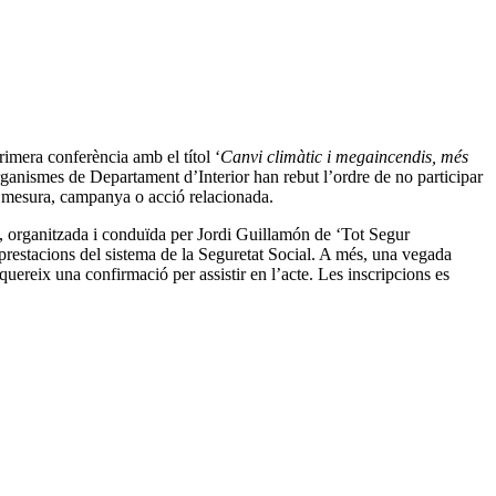
primera conferència amb el títol ‘
Canvi climàtic i
megaincendis
, més
ganismes de Departament d’Interior han rebut l’ordre de no participar
ol mesura, campanya o acció relacionada.
‘, organitzada i conduïda per Jordi
Guillamón
de ‘Tot Segur
s prestacions del sistema de la Seguretat Social. A més, una vegada
requereix una confirmació per assistir en l’acte. Les inscripcions es