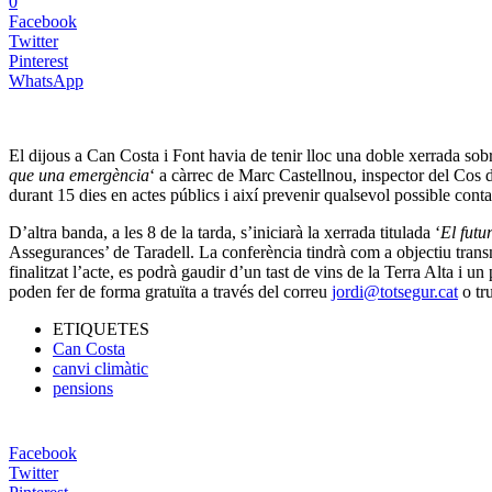
0
Facebook
Twitter
Pinterest
WhatsApp
El dijous a Can Costa i Font havia de tenir lloc una doble xerrada sobr
que una emergència
‘ a càrrec de Marc Castellnou, inspector del Cos 
durant 15 dies en actes públics i així prevenir qualsevol possible con
D’altra banda, a les 8 de la tarda, s’iniciarà la xerrada titulada ‘
El futu
Assegurances’ de Taradell. La conferència tindrà com a objectiu transme
finalitzat l’acte, es podrà gaudir d’un tast de vins de la Terra Alta i un
poden fer de forma gratuïta a través del correu
jordi@totsegur.cat
o tr
ETIQUETES
Can Costa
canvi climàtic
pensions
Facebook
Twitter