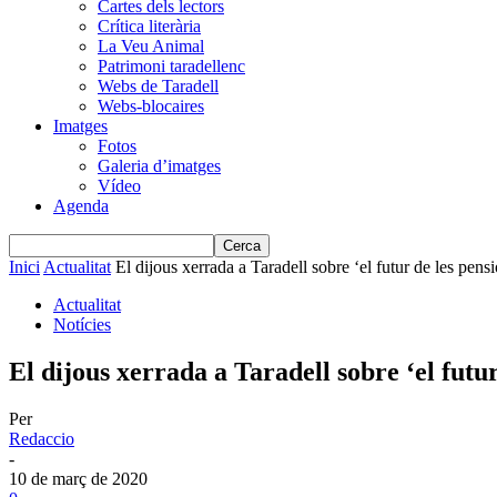
Cartes dels lectors
Crítica literària
La Veu Animal
Patrimoni taradellenc
Webs de Taradell
Webs-blocaires
Imatges
Fotos
Galeria d’imatges
Vídeo
Agenda
Inici
Actualitat
El dijous xerrada a Taradell sobre ‘el futur de les pensio
Actualitat
Notícies
El dijous xerrada a Taradell sobre ‘el futur
Per
Redaccio
-
10 de març de 2020