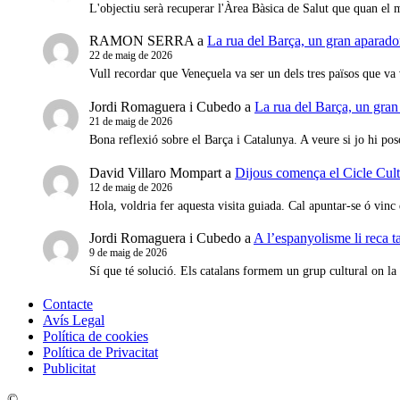
L'objectiu serà recuperar l'Àrea Bàsica de Salut que quan e
RAMON SERRA
a
La rua del Barça, un gran aparador
22 de maig de 2026
Vull recordar que Veneçuela va ser un dels tres països que va
Jordi Romaguera i Cubedo
a
La rua del Barça, un gran
21 de maig de 2026
Bona reflexió sobre el Barça i Catalunya. A veure si jo hi p
David Villaro Mompart
a
Dijous comença el Cicle Cult
12 de maig de 2026
Hola, voldria fer aquesta visita guiada. Cal apuntar-se ó vinc 
Jordi Romaguera i Cubedo
a
A l’espanyolisme li reca t
9 de maig de 2026
Sí que té solució. Els catalans formem un grup cultural on la 
Contacte
Avís Legal
Política de cookies
Política de Privacitat
Publicitat
©