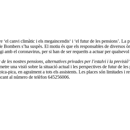
e ‘el canvi climàtic i els
megaincendis
‘ i ‘el futur de les pensions’. La 
de Bombers s’ha suspès. El motiu és que els responsables de diversos òr
tagi amb el coronavirus, per si han de ser requerits a actuar per qualsev
r de les nostres pensions, alternatives privades per l’estalvi i la previsió
tre una visió sobre la situació actual i les perspectives de futur de le
 pica-pica, en agraïment a tots els assistents. Les places són limitades i 
ucant al número de telèfon 645256006.