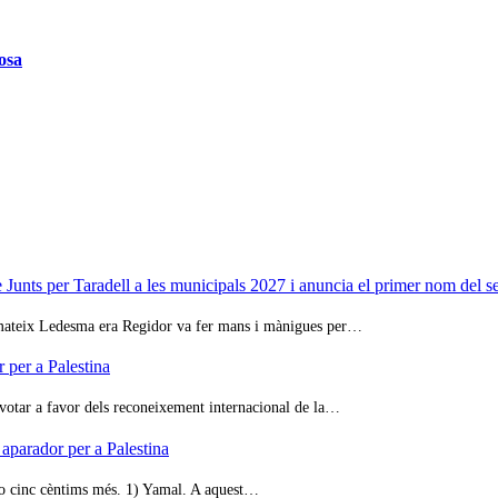
osa
unts per Taradell a les municipals 2027 i anuncia el primer nom del 
l mateix Ledesma era Regidor va fer mans i mànigues per…
 per a Palestina
 votar a favor dels reconeixement internacional de la…
 aparador per a Palestina
oso cinc cèntims més. 1) Yamal. A aquest…