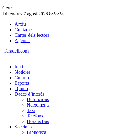
Cerca
Divendres 7 agost 2026 8:28:24
Arxiu
Contacte
Cartes dels lectors
Agenda
Taradell.com
Inici
Notícies
Cultura
Esports
Opinió
Dades d’interès
Defuncions
Naixements
Taxi
Telèfons
Horaris bus
Seccions
Biblioteca