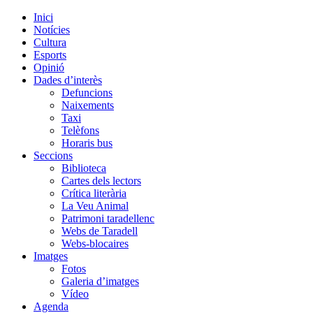
Inici
Notícies
Cultura
Esports
Opinió
Dades d’interès
Defuncions
Naixements
Taxi
Telèfons
Horaris bus
Seccions
Biblioteca
Cartes dels lectors
Crítica literària
La Veu Animal
Patrimoni taradellenc
Webs de Taradell
Webs-blocaires
Imatges
Fotos
Galeria d’imatges
Vídeo
Agenda