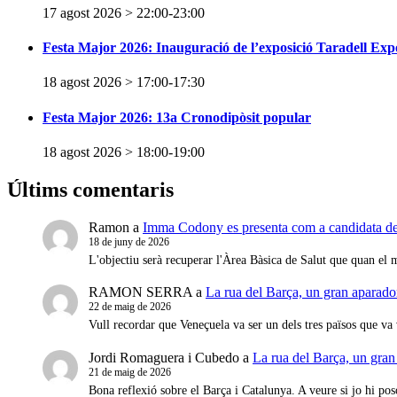
17 agost 2026 > 22:00
-
23:00
Festa Major 2026: Inauguració de l’exposició Taradell Exp
18 agost 2026 > 17:00
-
17:30
Festa Major 2026: 13a Cronodipòsit popular
18 agost 2026 > 18:00
-
19:00
Últims comentaris
Ramon
a
Imma Codony es presenta com a candidata de J
18 de juny de 2026
L'objectiu serà recuperar l'Àrea Bàsica de Salut que quan e
RAMON SERRA
a
La rua del Barça, un gran aparador
22 de maig de 2026
Vull recordar que Veneçuela va ser un dels tres països que va
Jordi Romaguera i Cubedo
a
La rua del Barça, un gran
21 de maig de 2026
Bona reflexió sobre el Barça i Catalunya. A veure si jo hi p