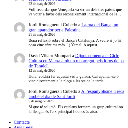
22 de maig de 2026
Vull recordar que Veneçuela va ser un dels tres països que
va votar a favor dels reconeixement internacional de la…
Jordi Romaguera i Cubedo
a
La rua del Barça, un
gran aparador per a Palestina
21 de maig de 2026
Bona reflexió sobre el Barça i Catalunya. A veure si jo hi
poso cinc cèntims més. 1) Yamal. A aquest…
David Villaro Mompart
a
Dijous comença el Cicle
Cultura en Marxa amb un recorregut pels forns de pa
de Taradell
12 de maig de 2026
Hola, voldria fer aquesta visita guiada. Cal apuntar-se ó
vinc directament a la plaça a les set de la tarda…
Jordi Romaguera i Cubedo
a
A l’espanyolisme li reca
també el dia de Sant Jordi
9 de maig de 2026
Sí que té solució. Els catalans formem un grup cultural on
la llengua és l'eix principal i doncs és això…
Contacte
Avís Legal