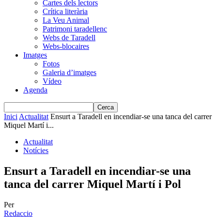
Cartes dels lectors
Crítica literària
La Veu Animal
Patrimoni taradellenc
Webs de Taradell
Webs-blocaires
Imatges
Fotos
Galeria d’imatges
Vídeo
Agenda
Inici
Actualitat
Ensurt a Taradell en incendiar-se una tanca del carrer
Miquel Martí i...
Actualitat
Notícies
Ensurt a Taradell en incendiar-se una
tanca del carrer Miquel Martí i Pol
Per
Redaccio