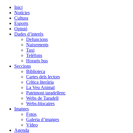
Inici
Notícies
Cultura
Esports
Opinió
Dades d’interès
Defuncions
Naixements
Taxi
Telèfons
Horaris bus
Seccions
Biblioteca
Cartes dels lectors
Crítica literària
La Veu Animal
Patrimoni taradellenc
Webs de Taradell
Webs-blocaires
Imatges
Fotos
Galeria d’imatges
Vídeo
Agenda