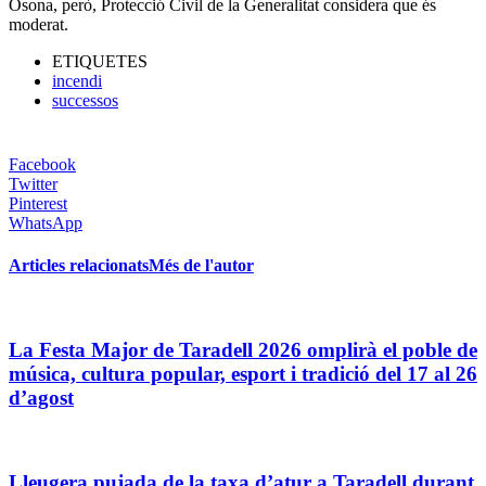
Osona, però, Protecció Civil de la Generalitat considera que és
moderat.
ETIQUETES
incendi
successos
Facebook
Twitter
Pinterest
WhatsApp
Articles relacionats
Més de l'autor
La Festa Major de Taradell 2026 omplirà el poble de
música, cultura popular, esport i tradició del 17 al 26
d’agost
Lleugera pujada de la taxa d’atur a Taradell durant