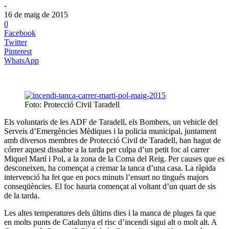
-
16 de maig de 2015
0
Facebook
Twitter
Pinterest
WhatsApp
Foto: Protecció Civil Taradell
Els voluntaris de les ADF de Taradell, els Bombers, un vehicle del
Serveis d’Emergències Mèdiques i la policia municipal, juntament
amb diversos membres de Protecció Civil de Taradell, han hagut de
córrer aquest dissabte a la tarda per culpa d’un petit foc al carrer
Miquel Martí i Pol, a la zona de la Coma del Reig. Per causes que es
desconeixen, ha començat a cremar la tanca d’una casa. La ràpida
intervenció ha fet que en pocs minuts l’ensurt no tingués majors
conseqüències. El foc hauria començat al voltant d’un quart de sis
de la tarda.
Les altes temperatures dels últims dies i la manca de pluges fa que
en molts punts de Catalunya el risc d’incendi sigui alt o molt alt. A