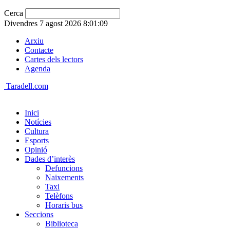
Cerca
Divendres 7 agost 2026 8:01:09
Arxiu
Contacte
Cartes dels lectors
Agenda
Taradell.com
Inici
Notícies
Cultura
Esports
Opinió
Dades d’interès
Defuncions
Naixements
Taxi
Telèfons
Horaris bus
Seccions
Biblioteca