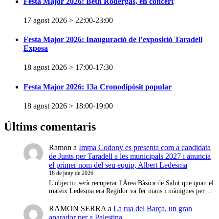
Festa Major 2026: Beth Rodergas, en concert
17 agost 2026 > 22:00
-
23:00
Festa Major 2026: Inauguració de l’exposició Taradell
Exposa
18 agost 2026 > 17:00
-
17:30
Festa Major 2026: 13a Cronodipòsit popular
18 agost 2026 > 18:00
-
19:00
Últims comentaris
Ramon
a
Imma Codony es presenta com a candidata
de Junts per Taradell a les municipals 2027 i anuncia
el primer nom del seu equip, Albert Ledesma
18 de juny de 2026
L'objectiu serà recuperar l'Àrea Bàsica de Salut que quan el
mateix Ledesma era Regidor va fer mans i mànigues per…
RAMON SERRA
a
La rua del Barça, un gran
aparador per a Palestina