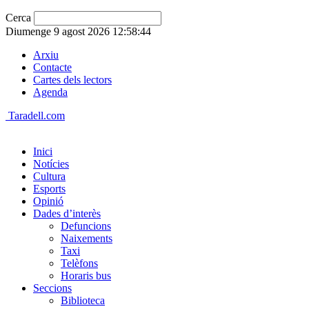
Cerca
Diumenge 9 agost 2026 12:58:44
Arxiu
Contacte
Cartes dels lectors
Agenda
Taradell.com
Inici
Notícies
Cultura
Esports
Opinió
Dades d’interès
Defuncions
Naixements
Taxi
Telèfons
Horaris bus
Seccions
Biblioteca