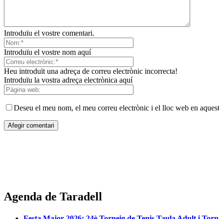
Introduïu el vostre comentari.
Introduïu el vostre nom aquí
Heu introduït una adreça de correu electrònic incorrecta!
Introduïu la vostra adreça electrònica aquí
Deseu el meu nom, el meu correu electrònic i el lloc web en aques
Agenda de Taradell
Festa Major 2026: 24è Torneig de Tenis Taula Adult i Torn