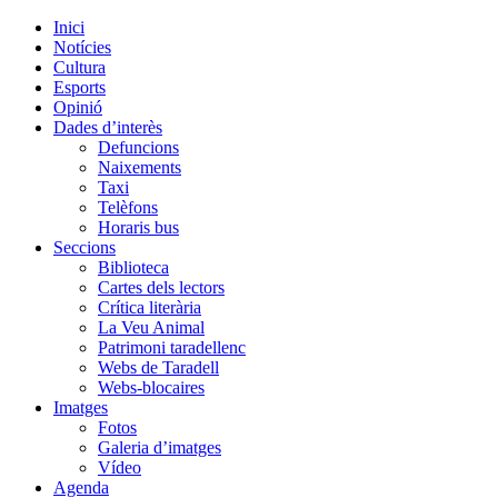
Inici
Notícies
Cultura
Esports
Opinió
Dades d’interès
Defuncions
Naixements
Taxi
Telèfons
Horaris bus
Seccions
Biblioteca
Cartes dels lectors
Crítica literària
La Veu Animal
Patrimoni taradellenc
Webs de Taradell
Webs-blocaires
Imatges
Fotos
Galeria d’imatges
Vídeo
Agenda