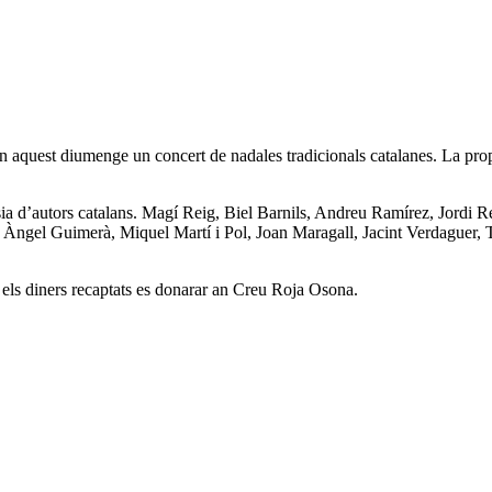
n aquest diumenge un concert de nadales tradicionals catalanes. La propos
sia d’autors catalans. Magí Reig, Biel Barnils, Andreu Ramírez, Jordi R
, Àngel Guimerà, Miquel Martí i Pol, Joan Maragall, Jacint Verdaguer,
s els diners recaptats es donarar an Creu Roja Osona.