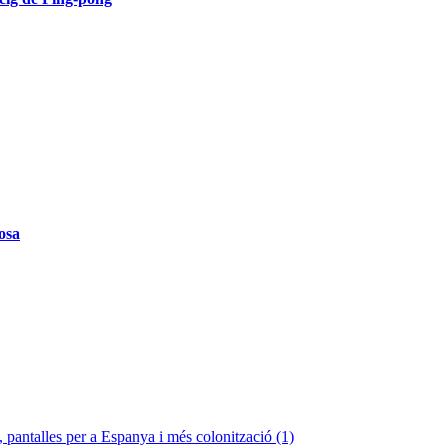
osa
 pantalles per a Espanya i més colonització (1)