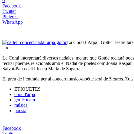
0
Facebook
Twitter
Pinterest
WhatsApp
La Coral l’Arpa i Gottic Teatre fara
tarda.
La Coral interpretarà diverses nadales, mentre que Gottic recitarà poe
recitar poemes relacionats amb el Nadal de poetes com Joana Raspall
Salvat-Papasseit i Josep Maria de Sagarra.
El preu de l’entrada per al concert musico-poètic serà de 5 euros. Tot
ETIQUETES
coral l'arpa
gottic teatre
música
poesia
Facebook
Twitter