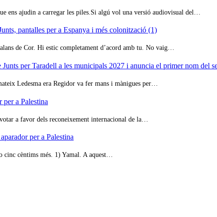
e ens ajudin a carregar les piles.Si algú vol una versió audiovisual del…
unts, pantalles per a Espanya i més colonització (1)
atalans de Cor. Hi estic completament d’acord amb tu. No vaig…
unts per Taradell a les municipals 2027 i anuncia el primer nom del 
l mateix Ledesma era Regidor va fer mans i mànigues per…
 per a Palestina
 votar a favor dels reconeixement internacional de la…
 aparador per a Palestina
oso cinc cèntims més. 1) Yamal. A aquest…