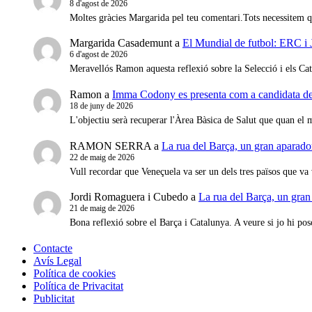
8 d'agost de 2026
Moltes gràcies Margarida pel teu comentari.Tots necessitem qu
Margarida Casademunt
a
El Mundial de futbol: ERC i J
6 d'agost de 2026
Meravellós Ramon aquesta reflexió sobre la Selecció i els C
Ramon
a
Imma Codony es presenta com a candidata de J
18 de juny de 2026
L'objectiu serà recuperar l'Àrea Bàsica de Salut que quan e
RAMON SERRA
a
La rua del Barça, un gran aparador
22 de maig de 2026
Vull recordar que Veneçuela va ser un dels tres països que va
Jordi Romaguera i Cubedo
a
La rua del Barça, un gran
21 de maig de 2026
Bona reflexió sobre el Barça i Catalunya. A veure si jo hi p
Contacte
Avís Legal
Política de cookies
Política de Privacitat
Publicitat