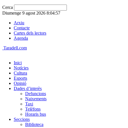
Cerca
Diumenge 9 agost 2026 8:04:57
Arxiu
Contacte
Cartes dels lectors
Agenda
Taradell.com
Inici
Notícies
Cultura
Esports
Opinió
Dades d’interès
Defuncions
Naixements
Taxi
Telèfons
Horaris bus
Seccions
Biblioteca