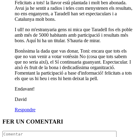
Felicitats a tots! la llavor està plantada i molt ben abonada.
Avui ja he sentit a radios i teles com menystenen els resultats,
no ens enganyem, a Taradell han set espectaculars i a
Catalunya molt bons.
I ull! no m'estranyaria gens ni mica que Taradell fos els poble
amb més de 5000 habitants amb participació i resultats més
bons. Aquí hi ha un titular. S'hauria de mirar.
Boníssima la dada que vas donar, Toni: encara que tots els
que no van venir a votar votéssin No (cosa que tots sabem
que no seria així), el Sí continuaria guanyant. Espectacular. I
això és fruit de la bona i dedicadíssima organització.
Fomentant la participació a base d'informació! felicitats a tots
els que us hi heu i ens hi hem deixat la pell.
Endavant!
David
Respondre
FER UN COMENTARI