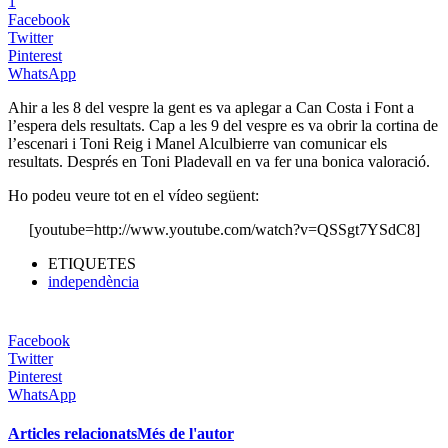
1
Facebook
Twitter
Pinterest
WhatsApp
Ahir a les 8 del vespre la gent es va aplegar a Can Costa i Font a
l’espera dels resultats. Cap a les 9 del vespre es va obrir la cortina de
l’escenari i Toni Reig i Manel Alculbierre van comunicar els
resultats. Després en Toni Pladevall en va fer una bonica valoració.
Ho podeu veure tot en el vídeo següent:
[youtube=http://www.youtube.com/watch?v=QSSgt7YSdC8]
ETIQUETES
independència
Facebook
Twitter
Pinterest
WhatsApp
Articles relacionats
Més de l'autor