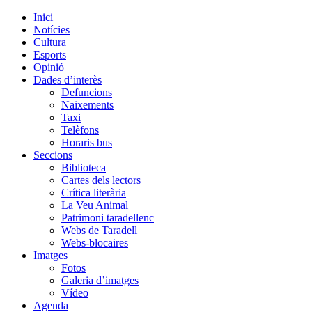
Inici
Notícies
Cultura
Esports
Opinió
Dades d’interès
Defuncions
Naixements
Taxi
Telèfons
Horaris bus
Seccions
Biblioteca
Cartes dels lectors
Crítica literària
La Veu Animal
Patrimoni taradellenc
Webs de Taradell
Webs-blocaires
Imatges
Fotos
Galeria d’imatges
Vídeo
Agenda